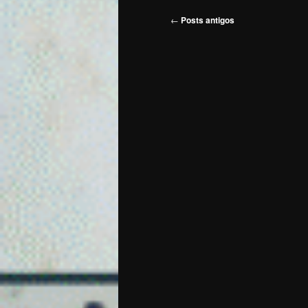
Navegação
←
Posts antigos
de
posts