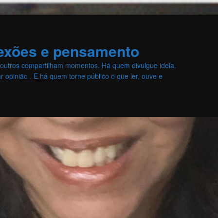
lexões e pensamento
, outros compartilham momentos. Há quem divulgue ideia.
 opinião . E há quem torne público o que ler, ouve e