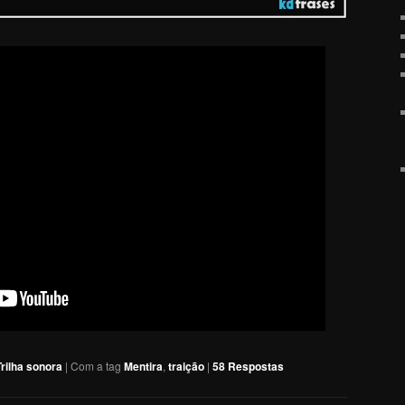
Trilha sonora
|
Com a tag
Mentira
,
traição
|
58
Respostas