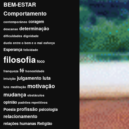
BEM-ESTAR
Comportamento
coragem
contemporâneo
determinação
descanso
dificuldades
dignidade
duelo entre o bem e o mal
esforço
Esperança
felicidade
filosofia
foco
fé
franqueza
honestidade
julgamento
luta
intuição
motivação
luto
meditação
mudança
obstáculos
opinião
padrões repetitivos
profissão
Poesia
psicologia
relacionamento
relações humanas
Religião