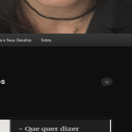
a e Seus Desafios
Sobre..
os
58