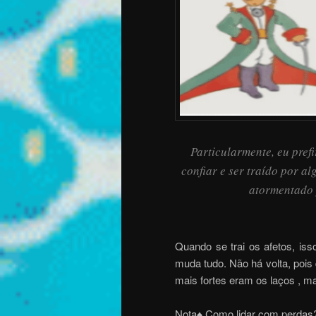
Particularmente, eu prefi
confiar e ser traído por al
atormentado 
Quando se trai os afetos, iss
muda tudo. Não há volta, pois 
mais fortes eram os laços , ma
Nota♠ Como lidar com perdas? 