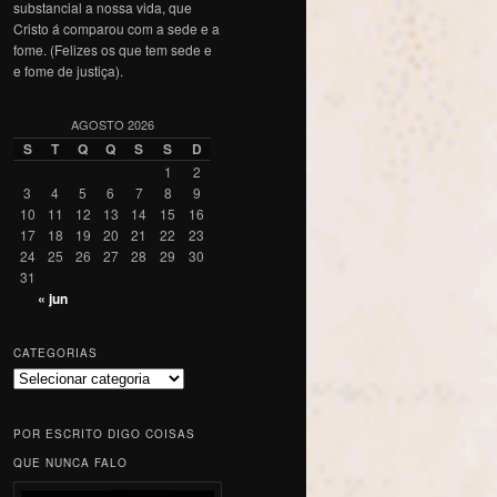
substancial a nossa vida, que
Cristo á comparou com a sede e a
fome. (Felizes os que tem sede e
e fome de justiça).
AGOSTO 2026
S
T
Q
Q
S
S
D
1
2
3
4
5
6
7
8
9
10
11
12
13
14
15
16
17
18
19
20
21
22
23
24
25
26
27
28
29
30
31
« jun
CATEGORIAS
Categorias
POR ESCRITO DIGO COISAS
QUE NUNCA FALO