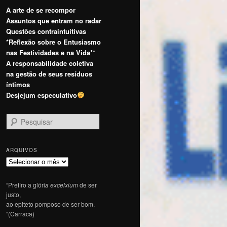
A arte de se recompor
Assuntos que entram no radar
Questões contraintuitivas
*Reflexão sobre o Entusiasmo
nas Festividades e na Vida**
A responsabilidade coletiva
na gestão de seus resíduos
íntimos
Desjejum especulativo
P
e
s
q
ARQUIVOS
u
Arquivos
i
s
“Prefiro a glóri
a excelxium
de ser
a
justo,
r
ao epiteto pomposo de ser bom.
“(Carraca)