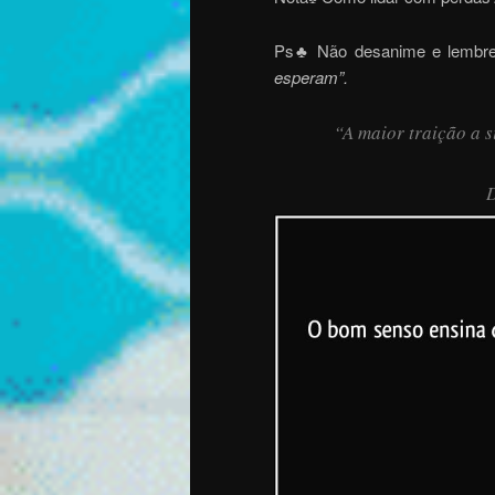
Ps♣ Não desanime e lembre-
esperam”.
“
A maior traição a 