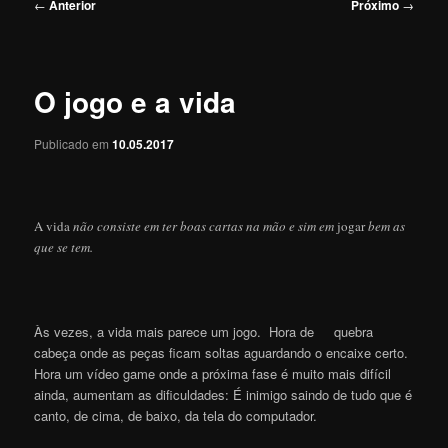
Navegação
←
Anterior
Próximo
→
de
posts
O jogo e a vida
Publicado em
10.05.2017
A vida
não consiste em ter boas cartas na mão e sim em
jogar
bem as
que se tem.
Às vezes, a vida mais parece um jogo. Hora de quebra
cabeça onde as peças ficam soltas aguardando o encaixe certo.
Hora um vídeo game onde a próxima fase é muito mais difícil
ainda, aumentam as dificuldades: É inimigo saindo de tudo que é
canto, de cima, de baixo, da tela do computador.